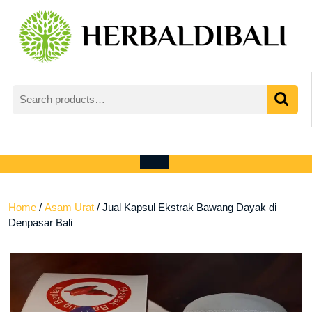
Skip
to
content
Search
for:
My
shopping
Account
cart
Open
Menu
Home
/
Asam Urat
/ Jual Kapsul Ekstrak Bawang Dayak di
Denpasar Bali