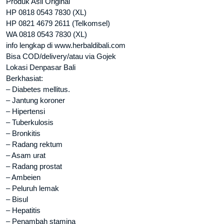
Produk Asli Original
HP 0818 0543 7830 (XL)
HP 0821 4679 2611 (Telkomsel)
WA 0818 0543 7830 (XL)
info lengkap di www.herbaldibali.com
Bisa COD/delivery/atau via Gojek
Lokasi Denpasar Bali
Berkhasiat:
– Diabetes mellitus.
– Jantung koroner
– Hipertensi
– Tuberkulosis
– Bronkitis
– Radang rektum
– Asam urat
– Radang prostat
– Ambeien
– Peluruh lemak
– Bisul
– Hepatitis
– Penambah stamina