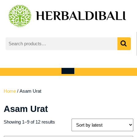
Skip
to
content
Search
for:
My
shopping
Account
cart
Open
Menu
Home
/ Asam Urat
Asam Urat
Sorted
Showing 1–9 of 12 results
by
latest