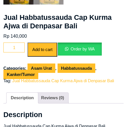
Jual Habbatussauda Cap Kurma
Ajwa di Denpasar Bali
Rp
140,000
Jual
Order by WA
Add to cart
Habbatussauda
Cap
Kurma
Categories:
Asam Urat
,
Habbatussauda
,
Ajwa
Kanker/Tumor
di
Tag:
Jual Habbatussauda Cap Kurma Ajwa di Denpasar Bali
Denpasar
Bali
quantity
Description
Reviews (0)
Description
Jual Habbatussauda Cap Kurma Ajwa di Denpasar Bali