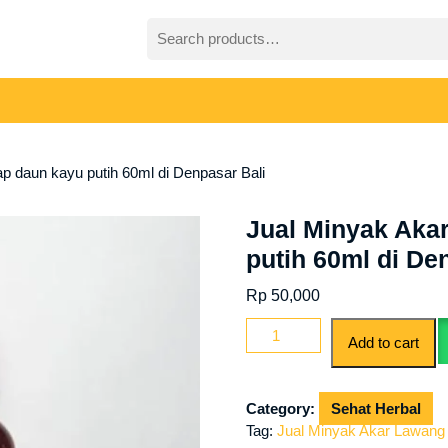
Search
for:
p daun kayu putih 60ml di Denpasar Bali
Jual Minyak Aka
putih 60ml di De
Rp
50,000
Jual
Add to cart
Minyak
Akar
Lawang
Category:
Sehat Herbal
cap
Tag:
Jual Minyak Akar Lawang 
daun