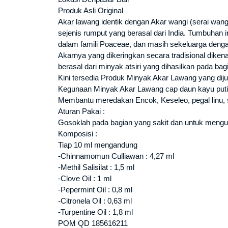
Produk Asli Original
Akar lawang identik dengan Akar wangi (serai wangi
sejenis rumput yang berasal dari India. Tumbuhan
dalam famili Poaceae, dan masih sekeluarga dengan
Akarnya yang dikeringkan secara tradisional diken
berasal dari minyak atsiri yang dihasilkan pada bag
Kini tersedia Produk Minyak Akar Lawang yang dij
Kegunaan Minyak Akar Lawang cap daun kayu puti
Membantu meredakan Encok, Keseleo, pegal linu, sa
Aturan Pakai :
Gosoklah pada bagian yang sakit dan untuk meng
Komposisi :
Tiap 10 ml mengandung
-Chinnamomun Culliawan : 4,27 ml
-Methil Salisilat : 1,5 ml
-Clove Oil : 1 ml
-Pepermint Oil : 0,8 ml
-Citronela Oil : 0,63 ml
-Turpentine Oil : 1,8 ml
POM QD 185616211