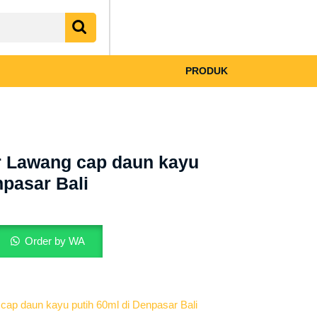
My
shopping
Account
cart
PRODUK
r Lawang cap daun kayu
npasar Bali
Order by WA
cap daun kayu putih 60ml di Denpasar Bali