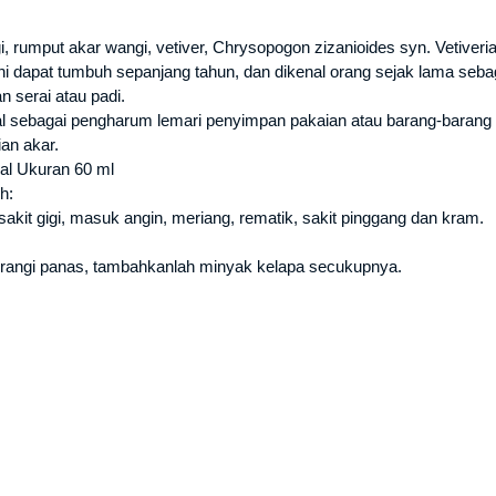
, rumput akar wangi, vetiver, Chrysopogon zizanioides syn. Vetiveri
 ini dapat tumbuh sepanjang tahun, dan dikenal orang sejak lama se
 serai atau padi.
al sebagai pengharum lemari penyimpan pakaian atau barang-barang pe
ian akar.
ual Ukuran 60 ml
h:
kit gigi, masuk angin, meriang, rematik, sakit pinggang dan kram.
urangi panas, tambahkanlah minyak kelapa secukupnya.