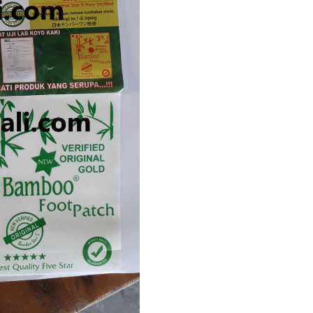
di
Denpasar
Bali
quantity