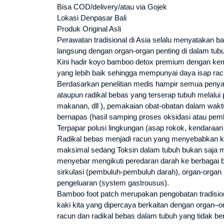
Bisa COD/delivery/atau via Gojek
Lokasi Denpasar Bali
Produk Original Asli
Perawatan tradisional di Asia selalu menyatakan ba
langsung dengan organ-organ penting di dalam tubu
Kini hadir koyo bamboo detox premium dengan kem
yang lebih baik sehingga mempunyai daya isap racu
Berdasarkan penelitian medis hampir semua penya
ataupun radikal bebas yang terserap tubuh melalu
makanan, dll ), pemakaian obat-obatan dalam waktu
bernapas (hasil samping proses oksidasi atau pemb
Terpapar polusi lingkungan (asap rokok, kendaraan b
Radikal bebas menjadi racun yang menyebabkan ke
maksimal sedang Toksin dalam tubuh bukan saja me
menyebar mengikuti peredaran darah ke berbagai
sirkulasi (pembuluh-pembuluh darah), organ-organ p
pengeluaran (system gastrousus).
Bamboo foot patch merupakan pengobatan tradision
kaki kita yang dipercaya berkaitan dengan organ–
racun dan radikal bebas dalam tubuh yang tidak be