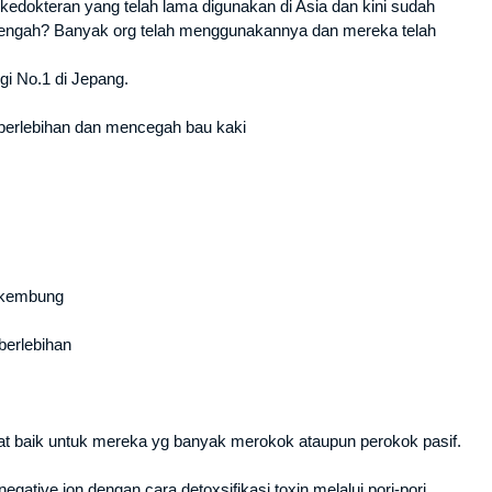
edokteran yang telah lama digunakan di Asia dan kini sudah
 Tengah? Banyak org telah menggunakannya dan mereka telah
gi No.1 di Jepang.
 berlebihan dan mencegah bau kaki
t kembung
berlebihan
gat baik untuk mereka yg banyak merokok ataupun perokok pasif.
tive ion dengan cara detoxsifikasi toxin melalui pori-pori .