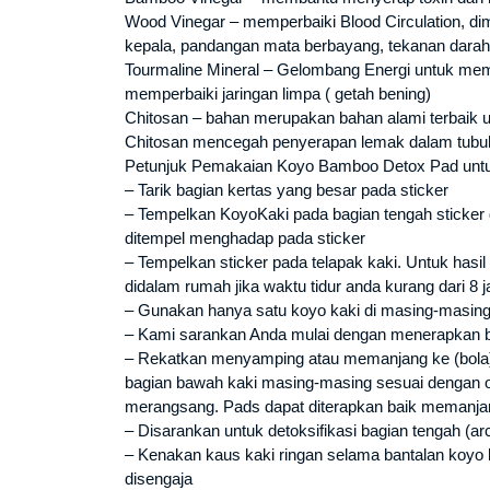
Wood Vinegar – memperbaiki Blood Circulation, di
kepala, pandangan mata berbayang, tekanan darah y
Tourmaline Mineral – Gelombang Energi untuk memp
memperbaiki jaringan limpa ( getah bening)
Chitosan – bahan merupakan bahan alami terbaik 
Chitosan mencegah penyerapan lemak dalam tubuh 
Petunjuk Pemakaian Koyo Bamboo Detox Pad untu
– Tarik bagian kertas yang besar pada sticker
– Tempelkan KoyoKaki pada bagian tengah sticker 
ditempel menghadap pada sticker
– Tempelkan sticker pada telapak kaki. Untuk hasi
didalam rumah jika waktu tidur anda kurang dari 8 
– Gunakan hanya satu koyo kaki di masing-masing
– Kami sarankan Anda mulai dengan menerapkan ba
– Rekatkan menyamping atau memanjang ke (bola) at
bagian bawah kaki masing-masing sesuai dengan orga
merangsang. Pads dapat diterapkan baik memanj
– Disarankan untuk detoksifikasi bagian tengah (
– Kenakan kaus kaki ringan selama bantalan koyo 
disengaja