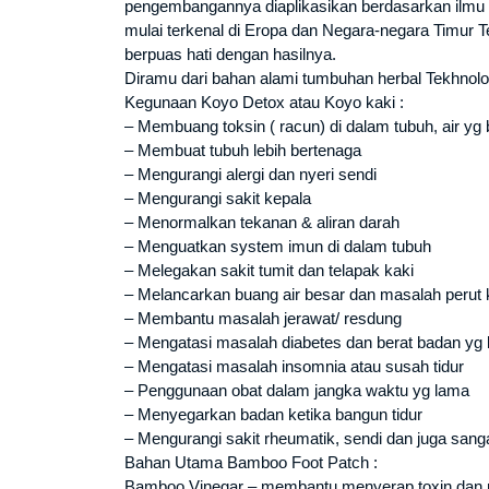
pengembangannya diaplikasikan berdasarkan ilmu k
mulai terkenal di Eropa dan Negara-negara Timur
berpuas hati dengan hasilnya.
Diramu dari bahan alami tumbuhan herbal Tekhnolo
Kegunaan Koyo Detox atau Koyo kaki :
– Membuang toksin ( racun) di dalam tubuh, air yg
– Membuat tubuh lebih bertenaga
– Mengurangi alergi dan nyeri sendi
– Mengurangi sakit kepala
– Menormalkan tekanan & aliran darah
– Menguatkan system imun di dalam tubuh
– Melegakan sakit tumit dan telapak kaki
– Melancarkan buang air besar dan masalah peru
– Membantu masalah jerawat/ resdung
– Mengatasi masalah diabetes dan berat badan yg 
– Mengatasi masalah insomnia atau susah tidur
– Penggunaan obat dalam jangka waktu yg lama
– Menyegarkan badan ketika bangun tidur
– Mengurangi sakit rheumatik, sendi dan juga san
Bahan Utama Bamboo Foot Patch :
Bamboo Vinegar – membantu menyerap toxin dan nega