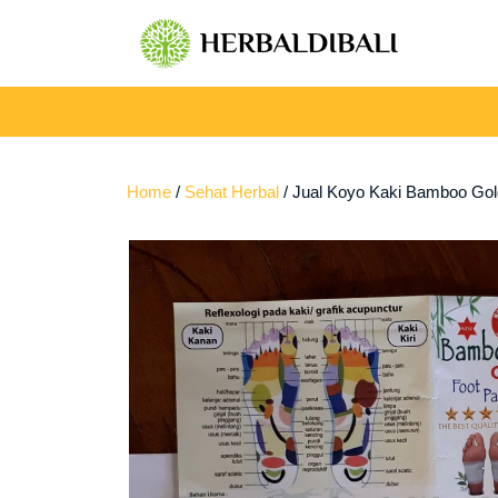
Skip
to
content
Home
/
Sehat Herbal
/ Jual Koyo Kaki Bamboo Gold