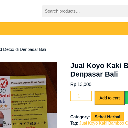
Search
for:
 Detox di Denpasar Bali
Jual Koyo Kaki 
Denpasar Bali
Rp
13,000
Jual
Add to cart
Koyo
Kaki
Bamboo
Category:
Sehat Herbal
Gold
Tag:
Jual Koyo Kaki Bamboo Go
Detox