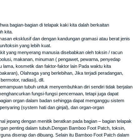
hwa bagian-bagian di telapak kaki kita dalah berkaitan
h kita.
asan eksklusif dan dengan kandungan gramasi atau berat jenis
n/toksin yang lebih kuat.
kit yang menyerang manusia disebabkan oleh toksin / racun
i polusi, makanan, minuman ( pengawet, pewarna, penyedap
 lama, kosmetik dan faktor-faktor lain Pada waktu kita
akaran), Olahraga yang berlebihan, Jika terjadi peradangan,
ermotor, radiasi), dll.
mampuan tubuh untuk menyembuhkan diri sendiri tidak berjalan
nghancurkan fungsi-fungsi pencernaan, tetapi juga dapat
 bagian organ dalam badan sehingga dapat menganggu sistem
enyaring (system hati dan ginjal), dan organ-organ
al jepang dengan menitik beratkan pada bagian – bagian telapak
organ penting dalam tubuh.Dengan Bamboo Foot Patch, toksin,
rguna diserap dan dibuang. Selain itu Bamboo Foot Patch dalam