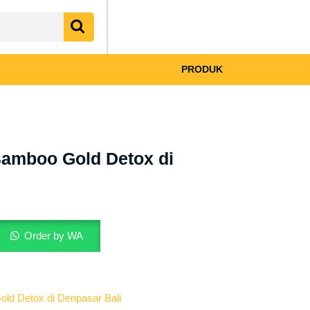
My
shopping
Account
cart
PRODUK
Bamboo Gold Detox di
Order by WA
ld Detox di Denpasar Bali