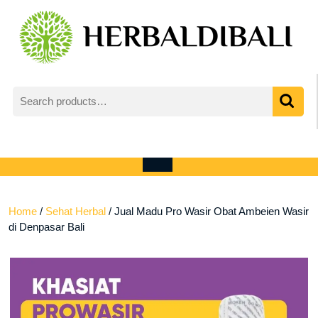
Skip
to
content
Search
for:
My
shopping
Account
cart
Open
Menu
Home
/
Sehat Herbal
/ Jual Madu Pro Wasir Obat Ambeien Wasir
di Denpasar Bali