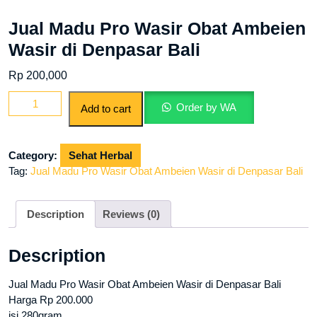
Jual Madu Pro Wasir Obat Ambeien
Wasir di Denpasar Bali
Rp
200,000
Jual
Order by WA
Add to cart
Madu
Pro
Wasir
Category:
Sehat Herbal
Obat
Tag:
Jual Madu Pro Wasir Obat Ambeien Wasir di Denpasar Bali
Ambeien
Wasir
di
Description
Reviews (0)
Denpasar
Bali
Description
quantity
Jual Madu Pro Wasir Obat Ambeien Wasir di Denpasar Bali
Harga Rp 200.000
isi 280gram