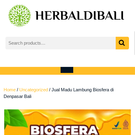
Skip
to
content
Search
for:
My
shopping
Account
cart
Open
Menu
Home
/
Uncategorized
/ Jual Madu Lambung Biosfera di
Denpasar Bali