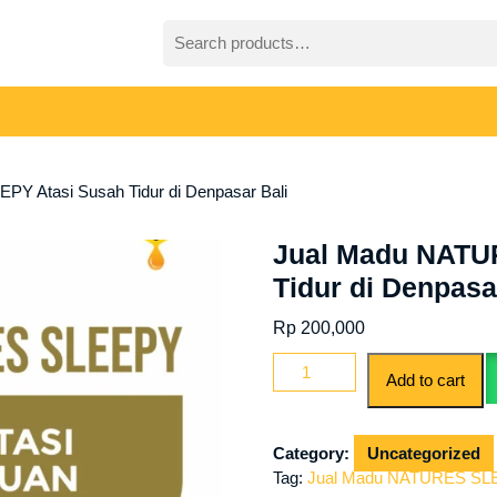
Search
for:
Y Atasi Susah Tidur di Denpasar Bali
Jual Madu NATU
Tidur di Denpasa
Rp
200,000
Jual
Add to cart
Madu
NATURES
SLEEPY
Category:
Uncategorized
Atasi
Tag:
Jual Madu NATURES SLEEP
Susah