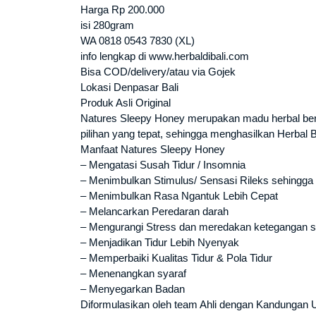
Harga Rp 200.000
isi 280gram
WA 0818 0543 7830 (XL)
info lengkap di www.herbaldibali.com
Bisa COD/delivery/atau via Gojek
Lokasi Denpasar Bali
Produk Asli Original
Natures Sleepy Honey merupakan madu herbal berku
pilihan yang tepat, sehingga menghasilkan Herbal Be
Manfaat Natures Sleepy Honey
– Mengatasi Susah Tidur / Insomnia
– Menimbulkan Stimulus/ Sensasi Rileks sehingg
– Menimbulkan Rasa Ngantuk Lebih Cepat
– Melancarkan Peredaran darah
– Mengurangi Stress dan meredakan ketegangan s
– Menjadikan Tidur Lebih Nyenyak
– Memperbaiki Kualitas Tidur & Pola Tidur
– Menenangkan syaraf
– Menyegarkan Badan
Diformulasikan oleh team Ahli dengan Kandungan 