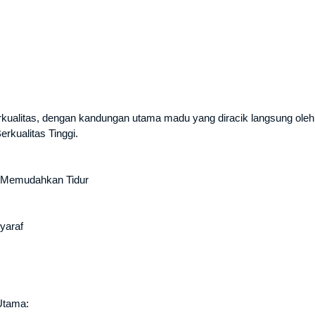
alitas, dengan kandungan utama madu yang diracik langsung oleh te
rkualitas Tinggi.
a Memudahkan Tidur
yaraf
Utama: