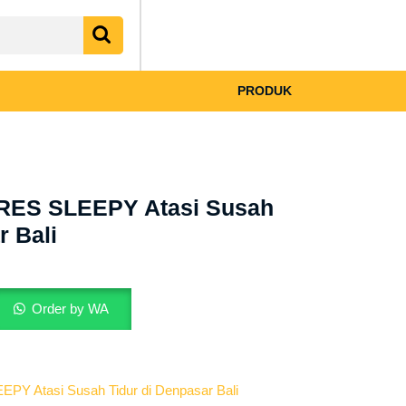
My
shopping
Account
cart
PRODUK
RES SLEEPY Atasi Susah
r Bali
Order by WA
Y Atasi Susah Tidur di Denpasar Bali