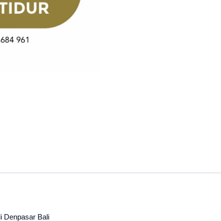
Tidur
di
Denpasar
Bali
quantity
 Denpasar Bali