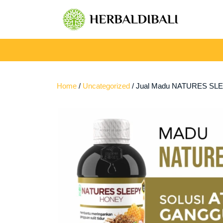
Skip
to
content
Home
/
Uncategorized
/ Jual Madu NATURES SLEEP