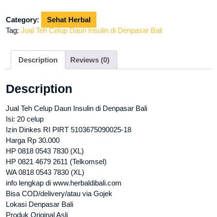
Celup
Daun
Category:
Sehat Herbal
Insulin
Tag:
Jual Teh Celup Daun Insulin di Denpasar Bali
di
Denpasar
Bali
Description
Reviews (0)
quantity
Description
Jual Teh Celup Daun Insulin di Denpasar Bali
Isi: 20 celup
Izin Dinkes RI PIRT 5103675090025-18
Harga Rp 30.000
HP 0818 0543 7830 (XL)
HP 0821 4679 2611 (Telkomsel)
WA 0818 0543 7830 (XL)
info lengkap di www.herbaldibali.com
Bisa COD/delivery/atau via Gojek
Lokasi Denpasar Bali
Produk Original Asli