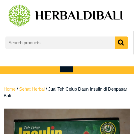
Skip
to
content
Search
for:
My
shopping
Account
cart
Open
Menu
Home
/
Sehat Herbal
/ Jual Teh Celup Daun Insulin di Denpasar
Bali