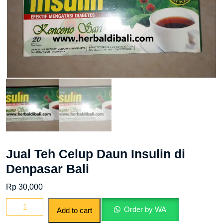
Jual Teh Celup Daun Insulin di
Denpasar Bali
Rp
30,000
Jual
Order by WA
Add to cart
Teh