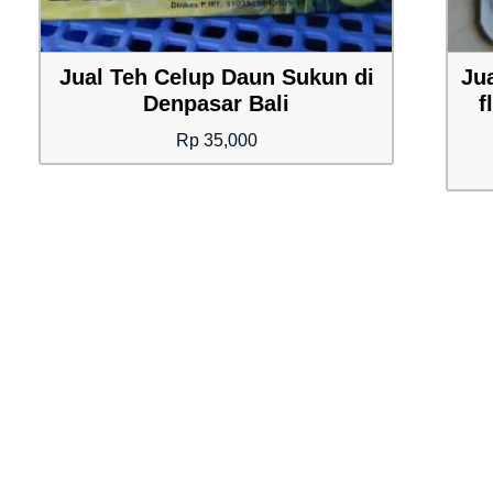
Jual Teh Celup Daun Sukun di
Ju
Denpasar Bali
f
Rp
35,000