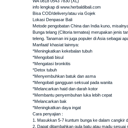
WA 0818 0543 7830 (XL)
info lengkap di www.herbaldibali.com
Bisa COD/delivery/atau via Gojek
Lokasi Denpasar Bali
Metode pengobatan China dan India kuno, misalny
Bunga telang (Clitoria ternatea) merupakan jenis
teleng. Tanaman ini juga populer di Asia sebagai ap
Manfaat/ khasiat lainnya:
*Meningkatkan kekebalan tubuh
*Mengobati bisul
*Mengatasi bronkitis
*Detox tubuh
*Menyembuhkan batuk dan asma
*Mengobati gangguan seksual pada wanita
*Melancarkan haid dan darah kotor
*Membantu penyembuhan luka lebih cepat
*Melancarkan bak
*Meningkatkan daya ingat
Cara penyajian :
1. Masukkan 5-7 kuntum bunga ke dalam cangkir d
2. Dapat ditambahkan gula batu atau madu sesuai 