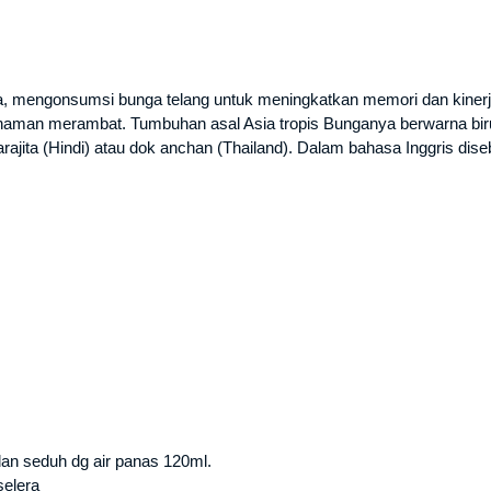
a, mengonsumsi bunga telang untuk meningkatkan memori dan kinerj
 tanaman merambat. Tumbuhan asal Asia tropis Bunganya berwarna bi
arajita (Hindi) atau dok anchan (Thailand). Dalam bahasa Inggris diseb
an seduh dg air panas 120ml.
selera