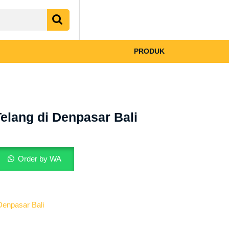
My
shopping
Account
cart
PRODUK
elang di Denpasar Bali
Order by WA
Denpasar Bali