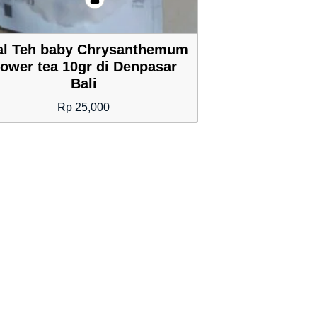
al Teh baby Chrysanthemum
lower tea 10gr di Denpasar
Bali
Rp
25,000