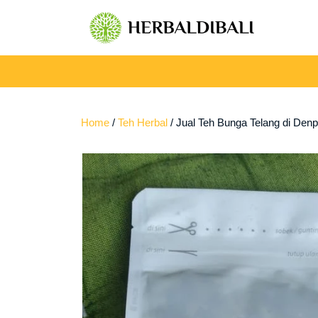
Skip
to
content
Home
/
Teh Herbal
/ Jual Teh Bunga Telang di Denp