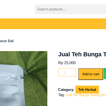
Search
for:
asar Bali
Jual Teh Bunga T
Rp
25,000
Jual
Add to cart
Teh
Bunga
Telang
Category:
Teh Herbal
di
Tag:
Jual Teh Bunga Telang di 
Denpasar
Bali