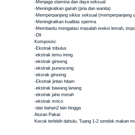
-Menjaga stamina dan daya seksual
-Meningkatkan gairah (pria dan wanita)
-Memperpanjang siklus seksual (memperpanjang um
-Meningkatkan kualitas sperma
-Membantu mengatasi masalah ereksi lemah, impoten
-Dll
Komposisi:
-Ekstrak tribulus
-ekstrak temu ireng
-ekstrak ginseng
-ekstrak purwoceng
-eksrak ginseng
-Ekstrak jintan hitam
-ekstrak bawang lanang
-ekstrak jahe merah
-ekstrak mrico
-dan bahan2 lain hingga
Aturan Pakai:
Kocok terlebih dahulu. Tuang 1-2 sendok makan mad