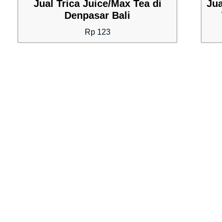
Jual Trica Juice/Max Tea di
Jua
Denpasar Bali
Rp
123