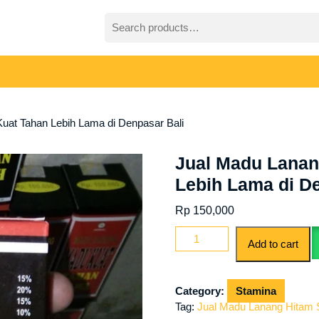
Search
for:
uat Tahan Lebih Lama di Denpasar Bali
Jual Madu Lanan
Lebih Lama di D
Rp
150,000
Jual
Add to cart
Madu
Lanang
Hitam
Category:
Stamina
Super
Tag:
Jual Madu Lanang Hitam S
Kuat