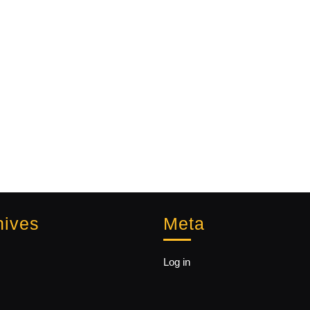
hives
Meta
Log in