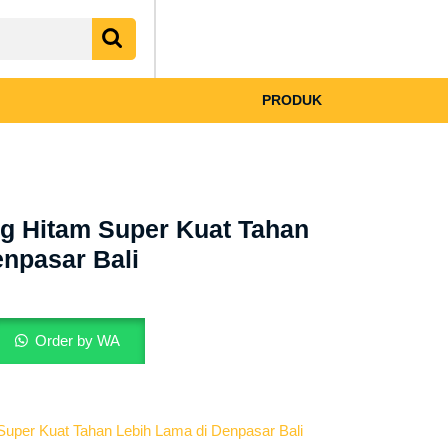
My
shopping
Account
cart
PRODUK
g Hitam Super Kuat Tahan
enpasar Bali
Order by WA
uper Kuat Tahan Lebih Lama di Denpasar Bali