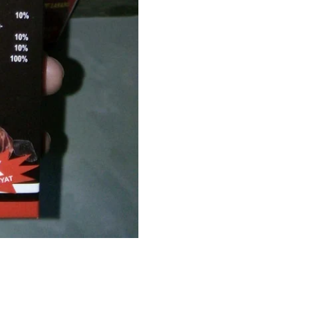
Tahan
Lebih
Lama
di
Denpasar
Bali
quantity