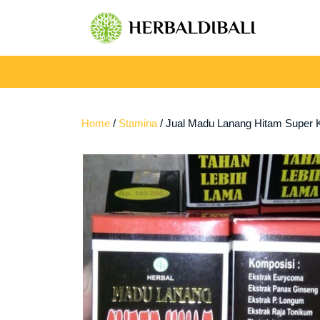
Skip
to
content
Home
/
Stamina
/ Jual Madu Lanang Hitam Super K