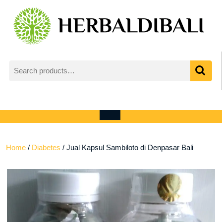
Skip
to
content
Search
for:
My
shopping
Account
cart
Open
Menu
Home
/
Diabetes
/ Jual Kapsul Sambiloto di Denpasar Bali