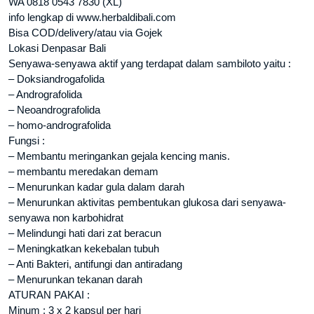
WA 0818 0543 7830 (XL)
info lengkap di www.herbaldibali.com
Bisa COD/delivery/atau via Gojek
Lokasi Denpasar Bali
Senyawa-senyawa aktif yang terdapat dalam sambiloto yaitu :
– Doksiandrogafolida
– Andrografolida
– Neoandrografolida
– homo-andrografolida
Fungsi :
– Membantu meringankan gejala kencing manis.
– membantu meredakan demam
– Menurunkan kadar gula dalam darah
– Menurunkan aktivitas pembentukan glukosa dari senyawa-
senyawa non karbohidrat
– Melindungi hati dari zat beracun
– Meningkatkan kekebalan tubuh
– Anti Bakteri, antifungi dan antiradang
– Menurunkan tekanan darah
ATURAN PAKAI :
Minum : 3 x 2 kapsul per hari