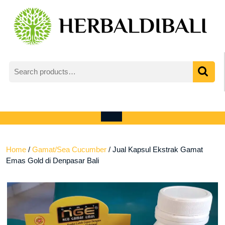
Skip
to
content
Search
for:
My
shopping
Account
cart
Open
Menu
Home
/
Gamat/Sea Cucumber
/ Jual Kapsul Ekstrak Gamat
Emas Gold di Denpasar Bali