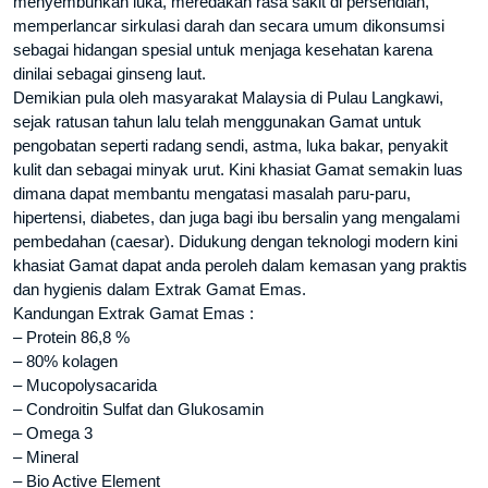
menyembuhkan luka, meredakan rasa sakit di persendian,
memperlancar sirkulasi darah dan secara umum dikonsumsi
sebagai hidangan spesial untuk menjaga kesehatan karena
dinilai sebagai ginseng laut.
Demikian pula oleh masyarakat Malaysia di Pulau Langkawi,
sejak ratusan tahun lalu telah menggunakan Gamat untuk
pengobatan seperti radang sendi, astma, luka bakar, penyakit
kulit dan sebagai minyak urut. Kini khasiat Gamat semakin luas
dimana dapat membantu mengatasi masalah paru-paru,
hipertensi, diabetes, dan juga bagi ibu bersalin yang mengalami
pembedahan (caesar). Didukung dengan teknologi modern kini
khasiat Gamat dapat anda peroleh dalam kemasan yang praktis
dan hygienis dalam Extrak Gamat Emas.
Kandungan Extrak Gamat Emas :
– Protein 86,8 %
– 80% kolagen
– Mucopolysacarida
– Condroitin Sulfat dan Glukosamin
– Omega 3
– Mineral
– Bio Active Element