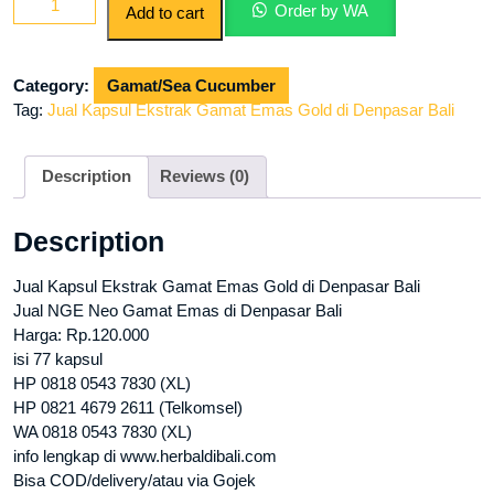
Order by WA
Add to cart
Kapsul
Ekstrak
Gamat
Category:
Gamat/Sea Cucumber
Emas
Tag:
Jual Kapsul Ekstrak Gamat Emas Gold di Denpasar Bali
Gold
di
Denpasar
Description
Reviews (0)
Bali
quantity
Description
Jual Kapsul Ekstrak Gamat Emas Gold di Denpasar Bali
Jual NGE Neo Gamat Emas di Denpasar Bali
Harga: Rp.120.000
isi 77 kapsul
HP 0818 0543 7830 (XL)
HP 0821 4679 2611 (Telkomsel)
WA 0818 0543 7830 (XL)
info lengkap di www.herbaldibali.com
Bisa COD/delivery/atau via Gojek