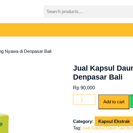
Search
for:
g Nyawa di Denpasar Bali
Jual Kapsul Da
Denpasar Bali
Rp
90,000
Jual
Add to cart
Kapsul
Daun
Sambung
Category:
Kapsul Ekstrak
Nyawa
Tag:
Jual Kapsul Daun Sambun
di