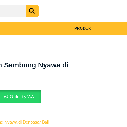
My
shopping
Account
cart
PRODUK
un Sambung Nyawa di
Order by WA
g Nyawa di Denpasar Bali