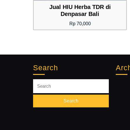
Jual HIU Herba TDR di
Denpasar Bali
Rp
70,000
Search
Arc
Search
for: