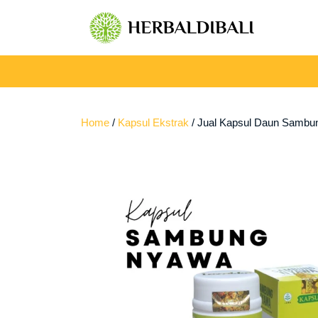
Skip
to
content
Home
/
Kapsul Ekstrak
/ Jual Kapsul Daun Sambun