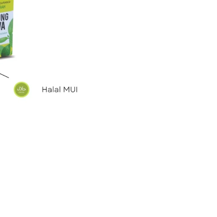
Denpasar
Bali
quantity