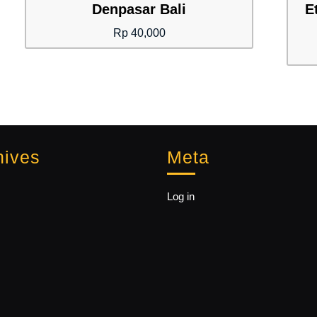
Denpasar Bali
E
Rp
40,000
hives
Meta
Log in