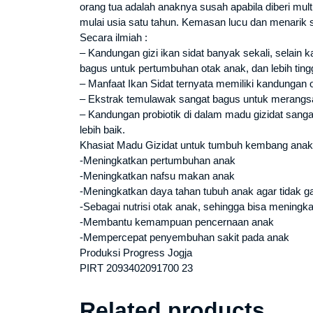
orang tua adalah anaknya susah apabila diberi mul
mulai usia satu tahun. Kemasan lucu dan menarik 
Secara ilmiah :
– Kandungan gizi ikan sidat banyak sekali, selain 
bagus untuk pertumbuhan otak anak, dan lebih tingg
– Manfaat Ikan Sidat ternyata memiliki kandungan o
– Ekstrak temulawak sangat bagus untuk merangsa
– Kandungan probiotik di dalam madu gizidat sang
lebih baik.
Khasiat Madu Gizidat untuk tumbuh kembang anak
-Meningkatkan pertumbuhan anak
-Meningkatkan nafsu makan anak
-Meningkatkan daya tahan tubuh anak agar tidak g
-Sebagai nutrisi otak anak, sehingga bisa mening
-Membantu kemampuan pencernaan anak
-Mempercepat penyembuhan sakit pada anak
Produksi Progress Jogja
PIRT 2093402091700 23
Related products