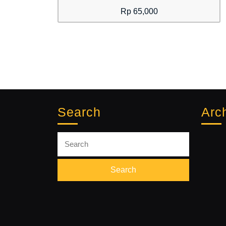
Rp
65,000
Search
Arc
Search
for: