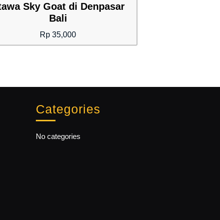
tawa Sky Goat di Denpasar
Bali
Rp
35,000
Categories
No categories