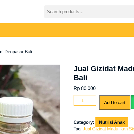
Search
for:
 di Denpasar Bali
Jual Gizidat Mad
Bali
Rp
80,000
Jual
Add to cart
Gizidat
Madu
Ikan
Category:
Nutrisi Anak
Sidat
Tag:
Jual Gizidat Madu Ikan Si
di