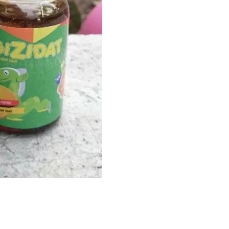
Denpasar
Bali
quantity