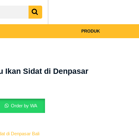
My
shopping
Account
cart
PRODUK
u Ikan Sidat di Denpasar
Order by WA
dat di Denpasar Bali