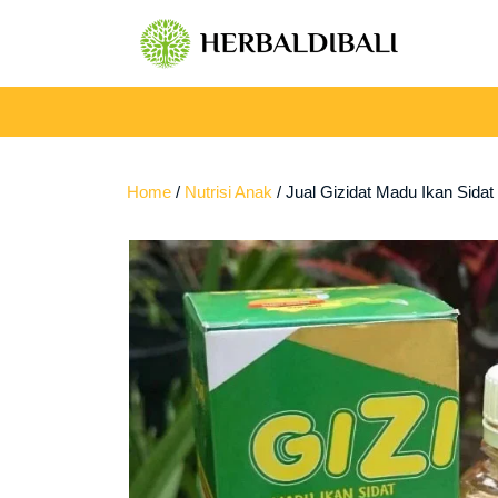
Skip
to
content
Home
/
Nutrisi Anak
/ Jual Gizidat Madu Ikan Sidat