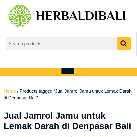
Skip
to
content
Search
for:
My
shopping
Account
cart
Open
Menu
Home
/ Products tagged “Jual Jamrol Jamu untuk Lemak Darah
di Denpasar Bali”
Jual Jamrol Jamu untuk
Lemak Darah di Denpasar Bali