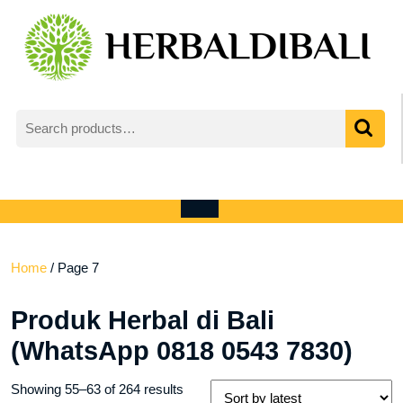
Skip
to
content
Search
for:
My
shopping
Account
cart
Open
Menu
Home
/ Page 7
Produk Herbal di Bali
(WhatsApp 0818 0543 7830)
Sorted
Showing 55–63 of 264 results