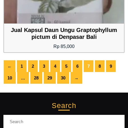
Jual Kapsul Daun Ungu Graptophyllum
pictum di Denpasar Bali
Rp
85,000
←
1
2
3
4
5
6
7
8
9
10
…
28
29
30
→
Search
Search
for: